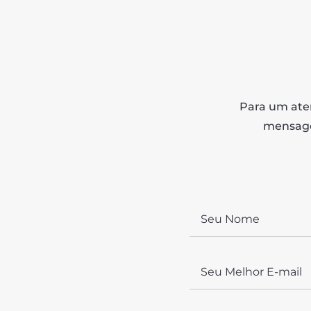
Share
Para um aten
mensage