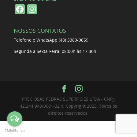
F
In
a
st
c
a
NOSSOS CONTATOS
e
gr
Telefone e WhatsApp (48) 3380-0859
b
a
Segunda a Sexta-Feira: 08:00h às 17:30h
o
m
o
k
PRECIOSAS PEDRAS SUPERFICIES LTDA - CNPJ:
42.244.948/0001-32 © Copyright 2023. Todos os
direitos reservados.