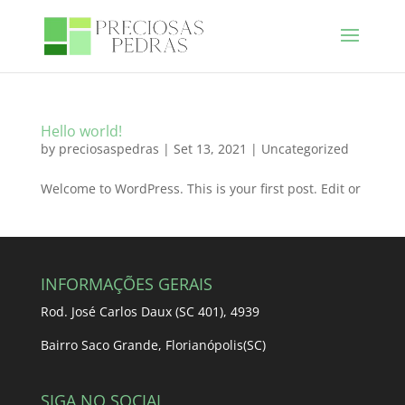
Hello world!
by
preciosaspedras
|
Set 13, 2021
|
Uncategorized
Welcome to WordPress. This is your first post. Edit or
INFORMAÇÕES GERAIS
Rod. José Carlos Daux (SC 401), 4939
Bairro Saco Grande, Florianópolis(SC)
SIGA NO SOCIAL